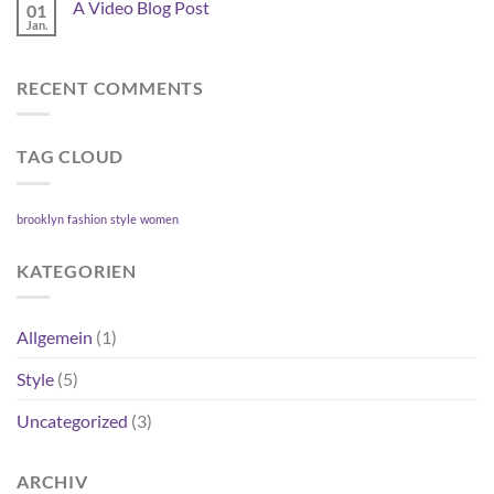
A
A Video Blog Post
01
A
Gallery
Simple
Jan.
Keine
Blog
Kommentare
Post
zu
A
RECENT COMMENTS
Video
Blog
Post
TAG CLOUD
brooklyn
fashion
style
women
KATEGORIEN
Allgemein
(1)
Style
(5)
Uncategorized
(3)
ARCHIV