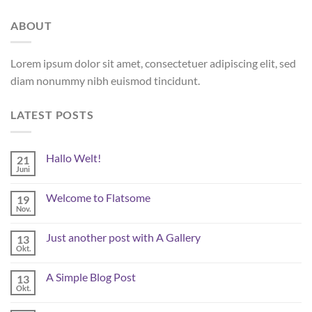
ABOUT
Lorem ipsum dolor sit amet, consectetuer adipiscing elit, sed
diam nonummy nibh euismod tincidunt.
LATEST POSTS
Hallo Welt!
21
Juni
Keine
Kommentare
zu
Welcome to Flatsome
19
Hallo
Welt!
Nov.
Keine
Kommentare
zu
Just another post with A Gallery
13
Welcome
to
Okt.
Keine
Flatsome
Kommentare
zu
A Simple Blog Post
13
Just
another
Okt.
Keine
post
Kommentare
with
zu