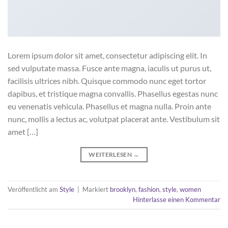
Lorem ipsum dolor sit amet, consectetur adipiscing elit. In
sed vulputate massa. Fusce ante magna, iaculis ut purus ut,
facilisis ultrices nibh. Quisque commodo nunc eget tortor
dapibus, et tristique magna convallis. Phasellus egestas nunc
eu venenatis vehicula. Phasellus et magna nulla. Proin ante
nunc, mollis a lectus ac, volutpat placerat ante. Vestibulum sit
amet […]
WEITERLESEN
→
Veröffentlicht am
Style
|
Markiert
brooklyn
,
fashion
,
style
,
women
Hinterlasse einen Kommentar